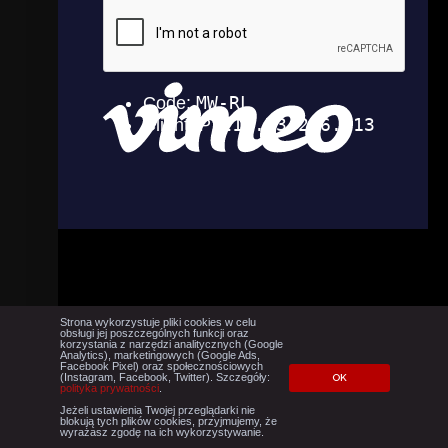
Strona wykorzystuje pliki cookies w celu
obsługi jej poszczególnych funkcji oraz
korzystania z narzędzi analitycznych (Google
Analytics), marketingowych (Google Ads,
Facebook Pixel) oraz społecznościowych
(Instagram, Facebook, Twitter). Szczegóły:
OK
polityka prywatności
.
Jeżeli ustawienia Twojej przeglądarki nie
blokują tych plików cookies, przyjmujemy, że
wyrażasz zgodę na ich wykorzystywanie.