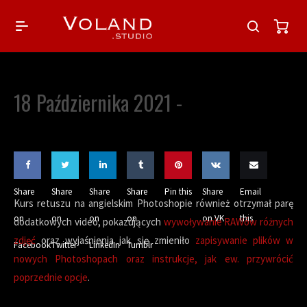
18 Października 2021 -
Share
Share
Share
Share
Pin this
Share
Email
Kurs retuszu na angielskim Photoshopie również otrzymał parę
on
on
on
on
on VK
this
dodatkowych video, pokazujących
wywoływanie RAWów różnych
zdjęć
oraz wyjaśnienia jak się zmieniło
zapisywanie plików w
Facebook
Twitter
LinkedIn
Tumblr
nowych Photoshopach oraz instrukcje, jak ew. przywrócić
poprzednie opcje
.