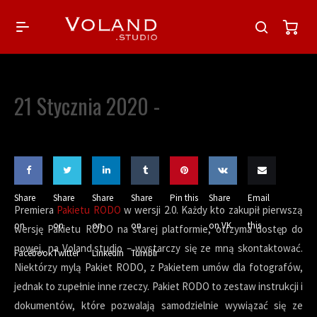
21 Stycznia 2020 -
Share
Share
Share
Share
Pin this
Share
Email
Premiera
Pakietu RODO
w wersji 2.0. Każdy kto zakupił pierwszą
on
on
on
on
on VK
this
wersję Pakietu RODO na starej platformie, otrzyma dostęp do
nowej, na Voland.studio – wystarczy się ze mną skontaktować.
Facebook
Twitter
LinkedIn
Tumblr
Niektórzy mylą Pakiet RODO, z Pakietem umów dla fotografów,
jednak to zupełnie inne rzeczy. Pakiet RODO to zestaw instrukcji i
dokumentów, które pozwalają samodzielnie wywiązać się ze