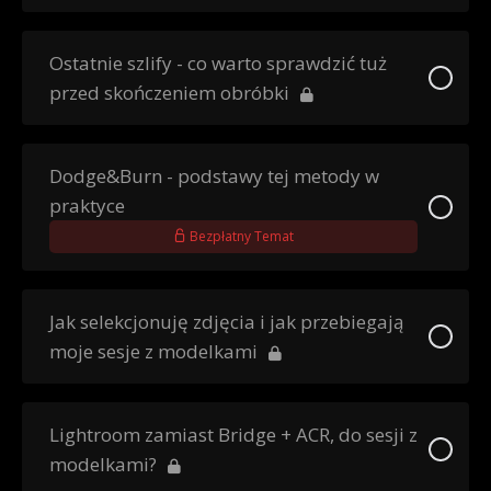
Ostatnie szlify - co warto sprawdzić tuż
przed skończeniem obróbki
Dodge&Burn - podstawy tej metody w
praktyce
Bezpłatny Temat
Jak selekcjonuję zdjęcia i jak przebiegają
moje sesje z modelkami
Lightroom zamiast Bridge + ACR, do sesji z
modelkami?