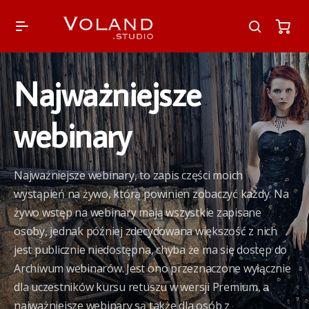
Najważniejsze
webinary
Najważniejsze webinary, to zapis części moich
wystąpień na żywo, którą powinien zobaczyć każdy. Na
żywo wstęp na webinary mają wszystkie zapisane
osoby, jednak później zdecydowana większość z nich
jest publicznie niedostępna, chyba że ma się dostęp do
Archiwum webinarów. Jest ono przeznaczone wyłącznie
dla uczestników kursu retuszu w wersji Premium, a
najważniejsze webinary są także dla osób z