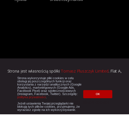
Strona jest własnością spółki
Tomasz Pluszczyk Limited
. Flat A,
15/F Hillier Commercial Bldg. 65-67 Bonham Strand, East Sheung
Strona wykorzystuje pliki cookies w celu
obsługi jej poszczególnych funkcji oraz
korzystania z narzędzi analitycznych (Google
Wan. Hong Kong. Data założenia spółki: 26.05.2014. Kapitał
Analytics), marketingowych (Google Ads,
Facebook Pixel) oraz społecznościowych
zakładowy 10 000 HKD. | Kontakt:
mail@thomasvoland.com
|
(Instagram, Facebook, Twitter). Szczegóły:
OK
polityka prywatności
.
Regulamin
|
Polityka prywatności i plików cookies
Jeżeli ustawienia Twojej przeglądarki nie
blokują tych plików cookies, przyjmujemy, że
wyrażasz zgodę na ich wykorzystywanie.